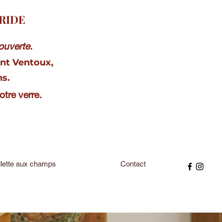
RIDE
couverte.
ont Ventoux,
ns.
votre verre.
llette aux champs
Contact