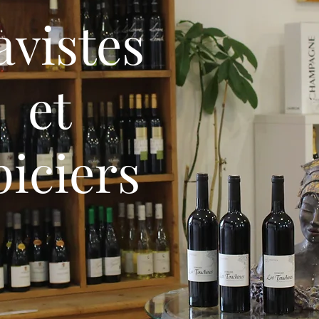
avistes
et
piciers