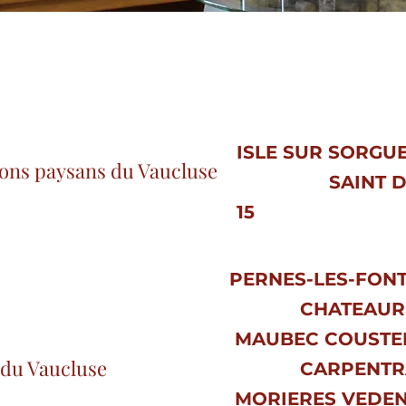
s
ISLE SUR SORGUES
erons paysans du Vaucluse
​
SAINT D
15
PERNES-LES-FON
CHATEAURE
MAUBEC COUSTE
du Vaucluse
CARPENTR
MORIERES VEDE